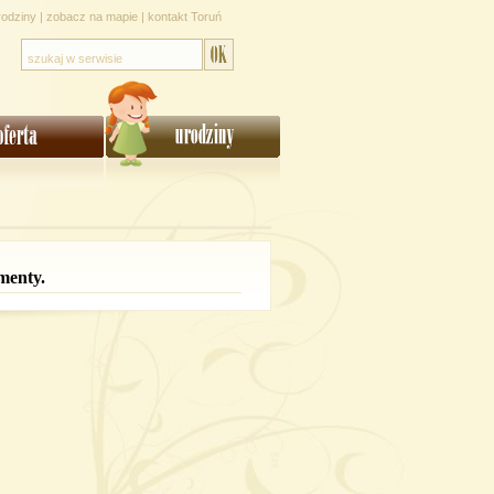
rodziny
|
zobacz na mapie
|
kontakt Toruń
menty.