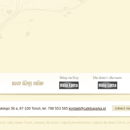
iskiego 36 a, 87-100 Toruń, tel. 798 553 565
kontakt@cafebajarka.pl
zobacz na
oruń, sale zabaw Toruń, zabawy dla dzieci, zajęcia przedszkolne, zajęcia dla dzieci Toruń, 